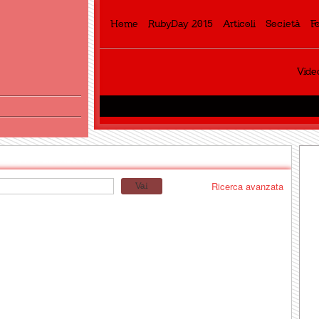
Home
RubyDay 2015
Articoli
Società
F
Vide
TUTTI GLI ALBUM
Ricerca avanzata
Vai