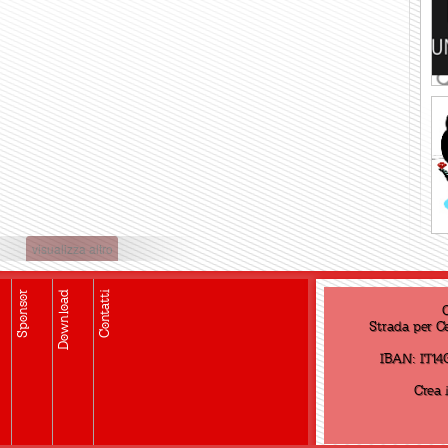
visualizza altro
Sponsor
Download
Contatti
C
Strada per Ce
IBAN: IT14
Crea 