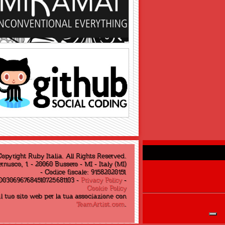
opyright Ruby Italia. All Rights Reserved.
rnusco, 1 - 20060 Bussero - MI - Italy (MI)
- Codice fiscale: 91582020151
O0306967684510725681103 -
Privacy Policy
-
Cookie Policy
il tuo sito web per la tua associazione con
TeamArtist.com
.