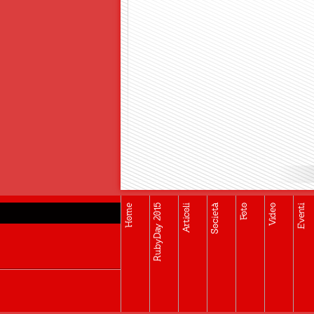
Home
RubyDay 2015
Articoli
Società
Foto
Video
Eventi